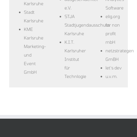
Karlsruhe
e.V.
Software
Stadt
STJA
elig.org
Karlsruhe
Stadtjugendausschuss
for non
KME
Karlsruhe
profit
Karlsruhe
K.I.T.
mbH
Marketing-
Karlsruher
netzstrategen
und
Institut
GmBH
Event
für
let’s dev
GmbH
Technlogie
u.v.m.