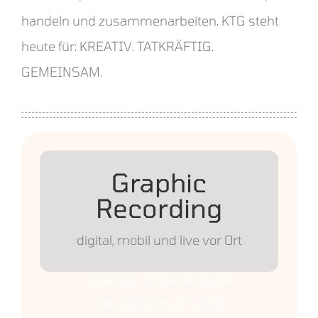
handeln und zusammenarbeiten. KTG steht
heute für: KREATIV. TATKRÄFTIG.
GEMEINSAM.
Graphic
Recording
KTG
Illustratorin visualisiert.“
digital, mobil und live vor Ort
Karipidou, einer Karlsruher
Ergebnis wurde von Maria
„
„Die Entstehung und das