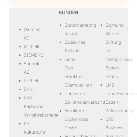
KUNDEN
Stadtmarketing
Sigmund
Daimler
Rastatt
Kiener
AG
Badisches
Stiftung
Michelin
Tagblatt
im
SIEMENS
Lions
Festspielhaus
Soehnle
Club
Baden-
AG
Frankfurt
Baden
Leifheit
Cosmopolitan
LMZ
BNN
Deutscher
Landesmedien
KVV
Bibliothekerverband
Baden-
Karlsruher
Frankfurter
Württemberg
Verkehrsbetriebe
Buchmesse
SAS
K3
GmbH
Business
Kulturbüro
ausgeschlachtet
Analytics